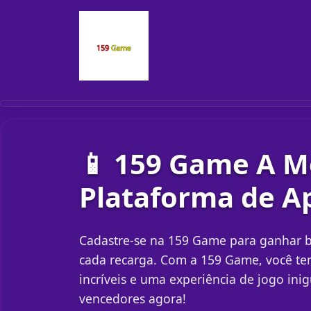
📱 159 Game A M
Plataforma de A
Cadastre-se na 159 Game para ganhar 
cada recarga. Com a 159 Game, você t
incríveis e uma experiência de jogo inig
vencedores agora!