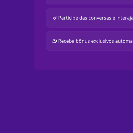
💬 Participe das conversas e interaj
🎁 Receba bônus exclusivos autom