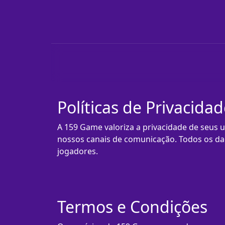
Políticas de Privacida
A 159 Game valoriza a privacidade de seus
nossos canais de comunicação. Todos os dad
jogadores.
Termos e Condições