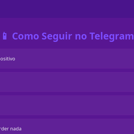
📱 Como Seguir no Telegram
ositivo
erder nada