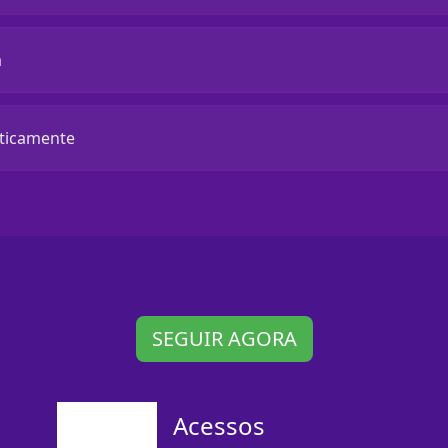
a
aticamente
SEGUIR AGORA
Acessos