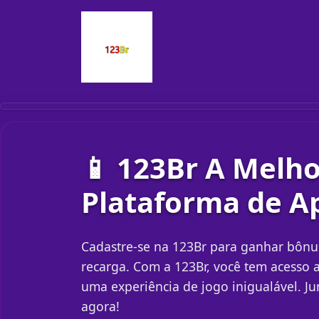
📱 123Br A Melh
Plataforma de A
Cadastre-se na 123Br para ganhar bônu
recarga. Com a 123Br, você tem acesso a
uma experiência de jogo inigualável. J
agora!