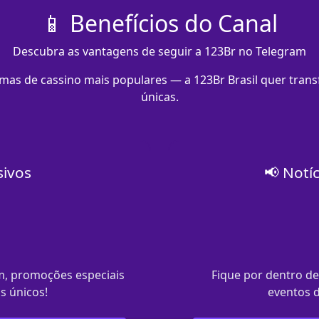
📱 Benefícios do Canal
Descubra as vantagens de seguir a 123Br no Telegram
mas de cassino mais populares — a 123Br Brasil quer transf
únicas.
sivos
📢 Notí
m, promoções especiais
Fique por dentro d
s únicos!
eventos 