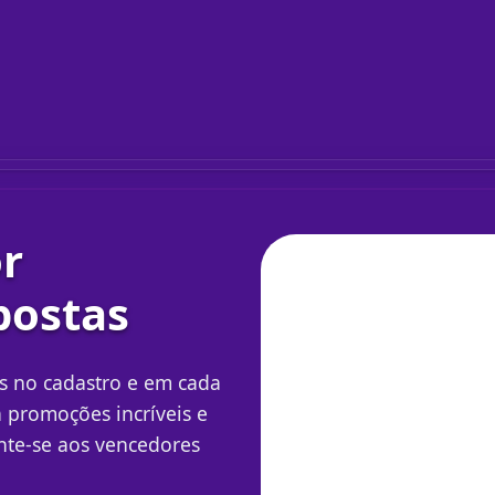
or
postas
s no cadastro e em cada
 promoções incríveis e
unte-se aos vencedores