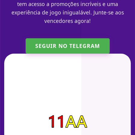
tem acesso a promoções incríveis e uma
experiência de jogo inigualável. Junte-se aos
vencedores agora!
SEGUIR NO TELEGRAM