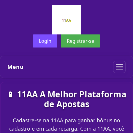
Login
Registrar-se
Menu
📱 11AA A Melhor Plataforma
de Apostas
Cadastre-se na 11AA para ganhar bônus no
cadastro e em cada recarga. Com a 11AA, você