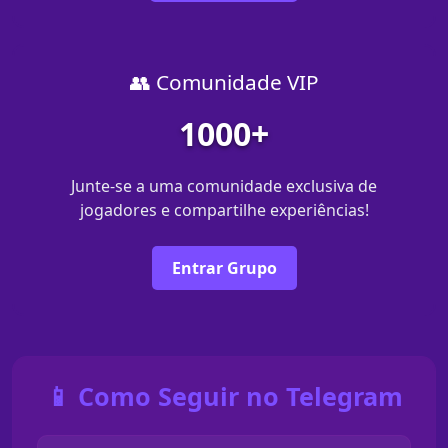
👥 Comunidade VIP
1000+
Junte-se a uma comunidade exclusiva de
jogadores e compartilhe experiências!
Entrar Grupo
📱 Como Seguir no Telegram