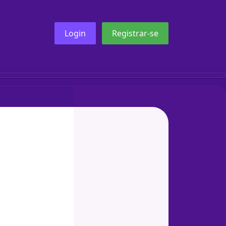
Login
Registrar-se