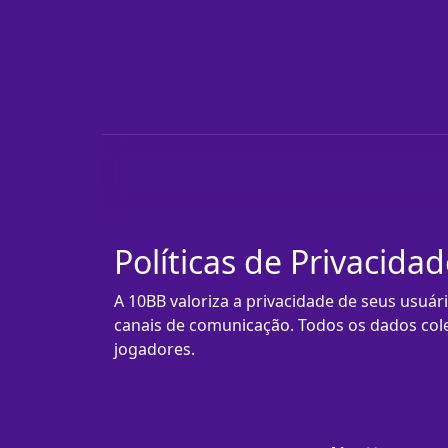
Políticas de Privacida
A 10BB valoriza a privacidade de seus usuá
canais de comunicação. Todos os dados cole
jogadores.