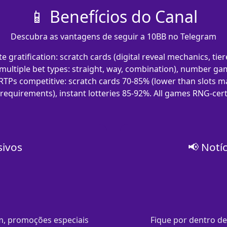
📱 Benefícios do Canal
Descubra as vantagens de seguir a 10BB no Telegram
 gratification: scratch cards (digital reveal mechanics, tie
ltiple bet types: straight, way, combination), number game
RTPs competitive: scratch cards 70-85% (lower than slots ma
uirements), instant lotteries 85-92%. All games RNG-certif
sivos
📢 Notí
m, promoções especiais
Fique por dentro d