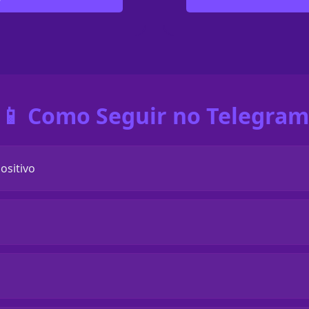
📱 Como Seguir no Telegram
ositivo