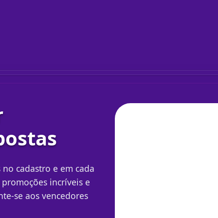
r
postas
 no cadastro e em cada
 promoções incríveis e
unte-se aos vencedores