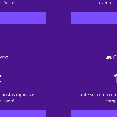
s únicos!
eventos 
reto
👥 
t
espostas rápidas e
Junte-se a uma com
lizado!
compa
e