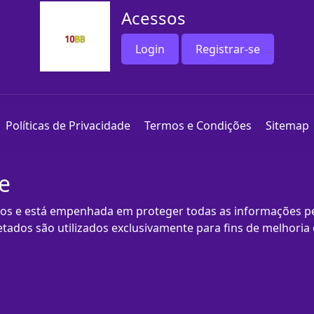
Acessos
Login
Registrar-se
Políticas de Privacidade
Termos e Condições
Sitemap
de
rios e está empenhada em proteger todas as informações p
tados são utilizados exclusivamente para fins de melhoria