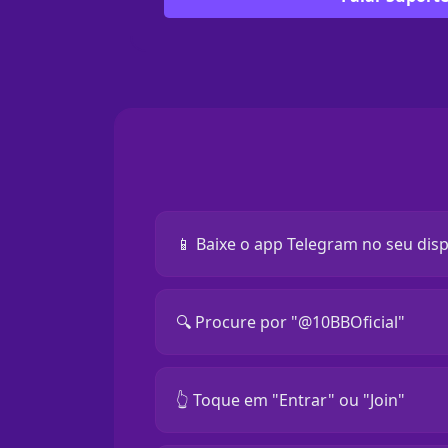
📱 Baixe o app Telegram no seu disp
🔍 Procure por "@10BBOficial"
👆 Toque em "Entrar" ou "Join"